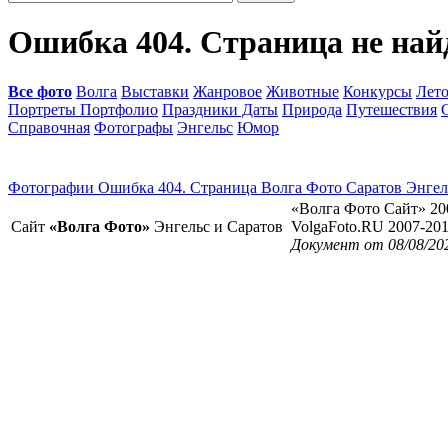
Ошибка 404. Страница не най
Все фото
Волга
Выставки
Жанровое
Животные
Конкурсы
Лет
Портреты Портфолио
Праздники Даты
Природа
Путешествия
Справочная
Фотографы
Энгельс
Юмор
Фотографии Ошибка 404. Страница Волга Фото Саратов Энгел
«Волга Фото Сайт» 20
Сайт
«Волга Фото»
Энгельс и Саратов
VolgaFoto.RU 2007-20
Документ от 08/08/20